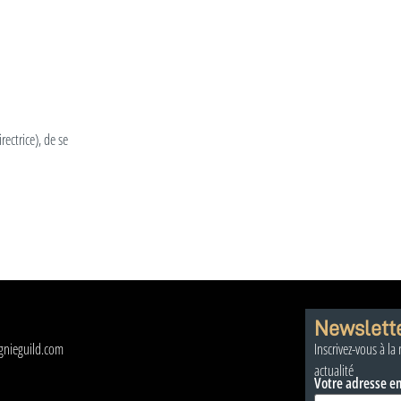
rectrice), de se
Newslett
nieguild.com
Inscrivez-vous à la
actualité
Votre adresse e