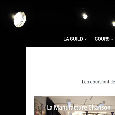
LA GUILD
COURS
Les cours ont li
La Manufacture Chanson