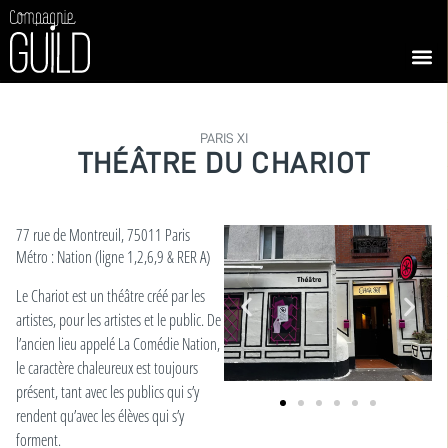
PARIS XI
THÉÂTRE DU CHARIOT
77 rue de Montreuil, 75011 Paris
Métro : Nation (ligne 1,2,6,9 & RER A)
Le Chariot est un
théâtre créé par les
artistes
, pour les artistes et le public. De
l’ancien lieu appelé La Comédie Nation,
le caractère chaleureux est toujours
présent, tant avec les publics qui s’y
rendent qu’avec les élèves qui s’y
forment.