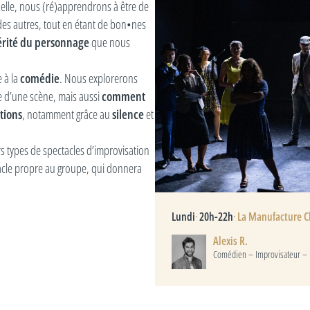
 elle, nous (ré)apprendrons à être de
 des autres, tout en étant de bon•nes
que nous
érité du personnage
e à la
. Nous explorerons
comédie
 d’une scène, mais aussi
comment
, notamment grâce au
et
tions
silence
 types de spectacles d’improvisation
cle propre au groupe, qui donnera
Lundi
·
20h-22h
·
La Manufacture 
Alexis R.
Comédien – Improvisateur – 