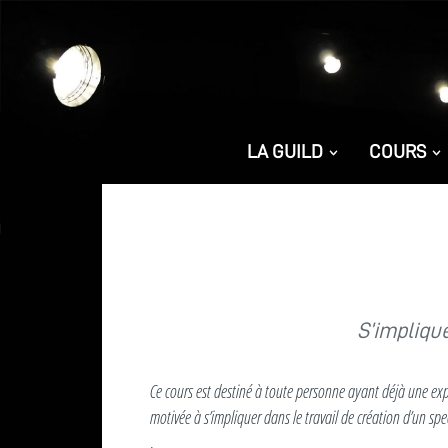
LA GUILD
COURS
S’implique
Ce cours est destiné à toute personne ayant déjà une ex
motivée à s’impliquer dans le travail de création d’un spe