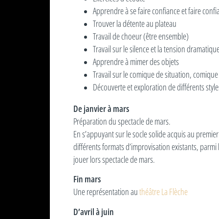
Apprendre à se faire confiance et faire conf
Trouver la détente au plateau
Travail de choeur (être ensemble)
Travail sur le silence et la tension dramatiqu
Apprendre à mimer des objets
Travail sur le comique de situation, comiqu
Découverte et exploration de différents styl
De janvier à mars
Préparation du spectacle de mars.
En s’appuyant sur le socle solide acquis au premier 
différents formats d’improvisation existants, parmi 
jouer lors spectacle de mars.
Fin mars
Une représentation au
théâtre La Flèche
D’avril à juin