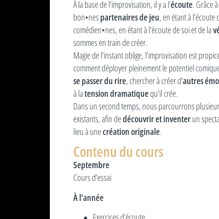
À la base de l’improvisation, il y a l’
. Grâce à
écoute
bon•nes
, en étant à l’écoute
partenaires de jeu
comédien•nes, en étant à l’écoute de soi et de la
v
sommes en train de créer.
Magie de l’instant oblige, l’improvisation est propic
comment déployer pleinement le potentiel comique
, chercher à créer d’
se passer du rire
autres émo
à la
qu’il crée.
tension dramatique
Dans un second temps, nous parcourrons plusieurs
existants, afin de
un specta
découvrir et inventer
lieu à une
.
création originale
Contenu du cours
Septembre
Cours d’essai
À l’année
Exercices d’écoute