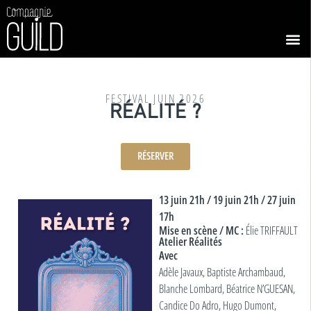
FESTIVAL JUIN 2026
RÉALITÉ ?
RÉSERVER
13 juin 21h / 19 juin 21h / 27 juin
17h
Mise en scène / MC :
Élie TRIFFAULT
Atelier Réalités
Avec
Adèle Javaux, Baptiste Archambaud,
Blanche Lombard, Béatrice N’GUESAN,
Candice Do Adro, Hugo Dumont,