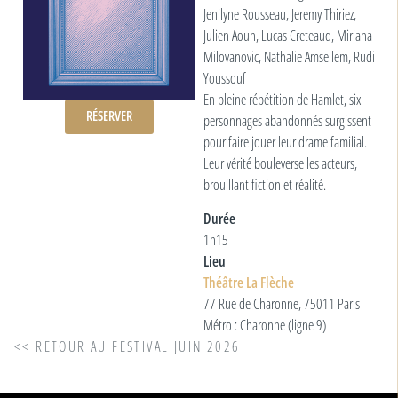
Jenilyne Rousseau, Jeremy Thiriez,
Julien Aoun, Lucas Creteaud, Mirjana
Milovanovic, Nathalie Amsellem, Rudi
Youssouf
En pleine répétition de Hamlet, six
RÉSERVER
personnages abandonnés surgissent
pour faire jouer leur drame familial.
Leur vérité bouleverse les acteurs,
brouillant fiction et réalité.
Durée
1h15
Lieu
Théâtre La Flèche
77 Rue de Charonne, 75011 Paris
Métro : Charonne (ligne 9)
<< RETOUR AU FESTIVAL JUIN 2026